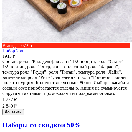
Выгода 1072 р.
Набор 2 кг.
1913 г
Состав: ролл "Филадельфия лайт" 1/2 порции, ролл "Старт"
1/2 порции, ролл "Энерджи", запеченный ролл "Фараон",
темпура ролл "Гауди", ролл "Титан", темпура ролл "Лайк",
запеченный ролл "Ритм", запеченный ролл "Грибной", мини
ролл с огурцом. Количество кусочков 80 шт. Имбирь, васаби и
соевый соус приобретаются отдельно. Акция не суммируется
с другими акциями, промокодами и подарками за заказ.
1 777 ₽
2 849 ₽
Добавить
Наборы со скидкой 50%