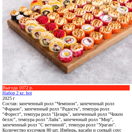
Выгода 1072 р.
Набор 2 кг. hot
2025 г
Состав: запеченный ролл "Чемпион", запеченный ролл
"Фараон", запеченный ролл "Радость", темпура ролл
"Форест", темпура ролл "Цезарь", запеченный ролл "Чикен
беллс", темпура ролл "Лайк", запеченный ролл "Мир",
запеченный ролл "С ветчиной", темпура ролл "Ураган".
Количество кусочков 80 шт. Имбирь, васаби и соевый соус