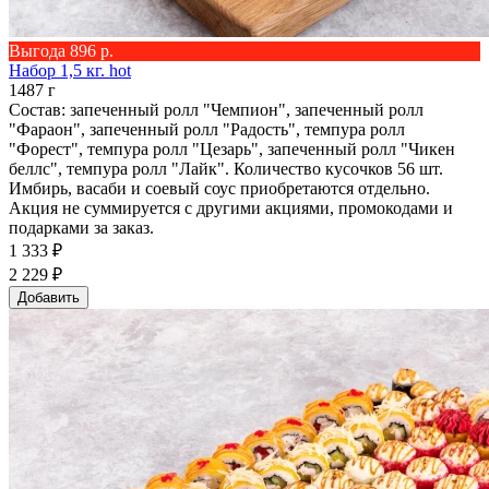
Выгода 896 р.
Набор 1,5 кг. hot
1487 г
Состав: запеченный ролл "Чемпион", запеченный ролл
"Фараон", запеченный ролл "Радость", темпура ролл
"Форест", темпура ролл "Цезарь", запеченный ролл "Чикен
беллс", темпура ролл "Лайк". Количество кусочков 56 шт.
Имбирь, васаби и соевый соус приобретаются отдельно.
Акция не суммируется с другими акциями, промокодами и
подарками за заказ.
1 333 ₽
2 229 ₽
Добавить