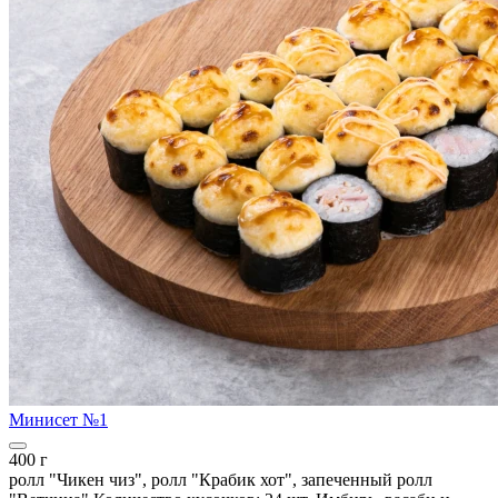
Минисет №1
400 г
ролл "Чикен чиз", ролл "Крабик хот", запеченный ролл