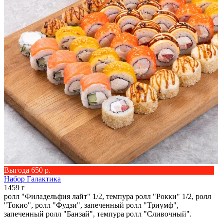
Выгода 650 р.
Набор Галактика
1459 г
ролл "Филадельфия лайт" 1/2, темпура ролл "Рокки" 1/2, ролл
"Токио", ролл "Фудзи", запеченный ролл "Триумф",
запеченный ролл "Банзай", темпура ролл "Сливочный".