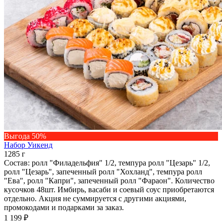
Выгода 50%
Набор Уикенд
1285 г
Состав: ролл "Филадельфия" 1/2, темпура ролл "Цезарь" 1/2,
ролл "Цезарь", запеченный ролл "Хохланд", темпура ролл
"Ева", ролл "Капри", запеченный ролл "Фараон". Количество
кусочков 48шт. Имбирь, васаби и соевый соус приобретаются
отдельно. Акция не суммируется с другими акциями,
промокодами и подарками за заказ.
1 199 ₽