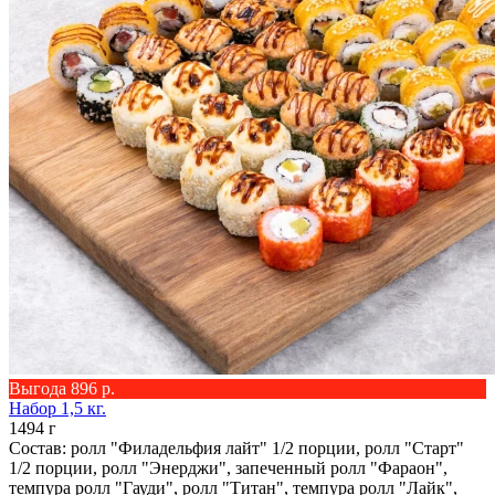
Выгода 896 р.
Набор 1,5 кг.
1494 г
Состав: ролл "Филадельфия лайт" 1/2 порции, ролл "Старт"
1/2 порции, ролл "Энерджи", запеченный ролл "Фараон",
темпура ролл "Гауди", ролл "Титан", темпура ролл "Лайк",