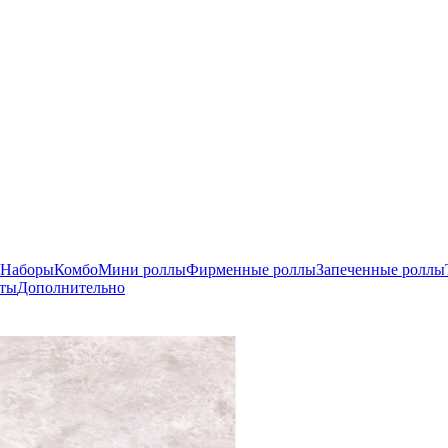
Наборы
Комбо
Мини роллы
Фирменные роллы
Запеченные роллы
рты
Дополнительно