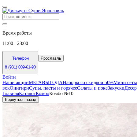
Время работы
11:00 - 23:00
Телефон
Ярославль
8 (931) 009-61-90
Войти
Наши акции
МЕГАВЫГОДА
Наборы со скидкой 50%
Мини сеты
вок
Онигири
Супы, пасты и горячее
Салаты и поке
Закуски
Десе
Главная
Каталог
Комбо
Комбо №10
Вернуться назад