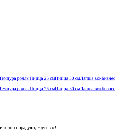
Темпура роллы
Пицца 25 см
Пицца 30 см
Лапша вок
Бизнес
Темпура роллы
Пицца 25 см
Пицца 30 см
Лапша вок
Бизнес
е точно порадуют, ждут вас!