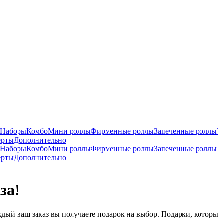
Наборы
Комбо
Мини роллы
Фирменные роллы
Запеченные роллы
ерты
Дополнительно
Наборы
Комбо
Мини роллы
Фирменные роллы
Запеченные роллы
ерты
Дополнительно
за!
дый ваш заказ вы получаете подарок на выбор. Подарки, которы