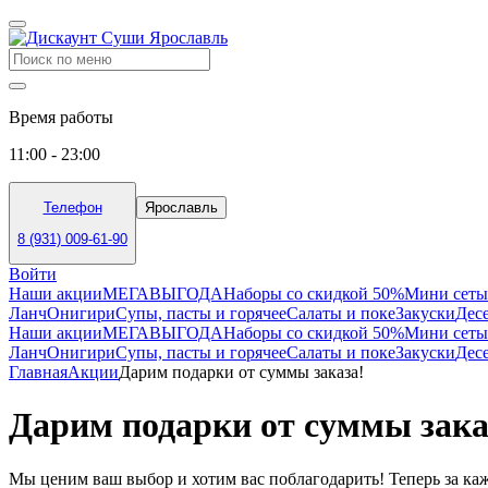
Время работы
11:00 - 23:00
Телефон
Ярославль
8 (931) 009-61-90
Войти
Наши акции
МЕГАВЫГОДА
Наборы со скидкой 50%
Мини сеты
Ланч
Онигири
Супы, пасты и горячее
Салаты и поке
Закуски
Дес
Наши акции
МЕГАВЫГОДА
Наборы со скидкой 50%
Мини сеты
Ланч
Онигири
Супы, пасты и горячее
Салаты и поке
Закуски
Дес
Главная
Акции
Дарим подарки от суммы заказа!
Дарим подарки от суммы зака
Мы ценим ваш выбор и хотим вас поблагодарить! Теперь за каж